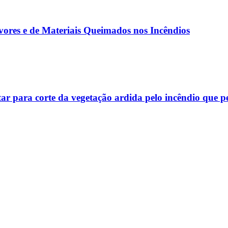
vores e de Materiais Queimados nos Incêndios
r para corte da vegetação ardida pelo incêndio que p